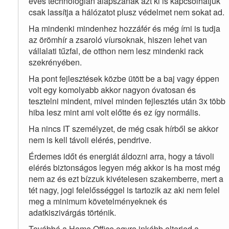
éves technológián alapszanak azt ki is kapcsolhatjuk
csak lassítja a hálózatot plusz védelmet nem sokat ad.
Ha mindenki mindenhez hozzáfér és még írni is tudja
az örömhír a zsaroló víursoknak, hiszen lehet van
vállalati tűzfal, de otthon nem lesz mindenki rack
szekrényében.
Ha pont fejlesztések közbe ütött be a baj vagy éppen
volt egy komolyabb akkor nagyon óvatosan és
tesztelni mindent, mivel minden fejlesztés után 3x több
hiba lesz mint ami volt előtte és ez így normális.
Ha nincs IT személyzet, de még csak hírből se akkor
nem is kell távoli elérés, pendrive.
Érdemes időt és energiát áldozni arra, hogy a távoli
elérés biztonságos legyen még akkor is ha most még
nem az és ezt bízzuk kivételesen szakemberre, mert a
tét nagy, jogi felelősséggel is tartozik az aki nem felel
meg a minimum követelményeknek és
adatkiszivárgás történik.
Továbbá a Home Office egyre inkább elterjed a