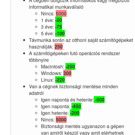
A cégben dolgozik informatikus vagy megbízott
informatikai munkavállaló
Nincs:
5000
1 éve:
-50
3 éve:
-75
5 éve:
-100
Távmunka során az otthoni saját számítógépeket
használják:
250
A számítógépeken futó operációs rendszer
többnyire
Macintosh:
-250
Windows:
300
Linux:
-220
Van a cégnek biztonsági mentése minden
adatról
Igen naponta és hetente:
-500
Igen naponta:
-450
Igen hetente:
-200
Nincs:
5000
Biztonsági mentés ugyanazon a gépen
van amiről készül vagy amit elérhetnek