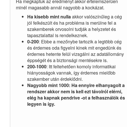
Ha megkaptuk az eredményt akkor értelemszerűen
minél magasabb annál nagyobb a kockázat.
Ha kisebb mint nulla
akkor valószínűleg a cég
jól felkészült és ha probléma is merülne fel a
szakemberek orvosolni tudják a helyzetet és
tapasztalattal is rendelkeznek.
0-200
: Ebbe a mezőnybe tartozik a legtöbb cég
és érdemes oda figyelni kinek mit engedünk és
érdemes hetente felül vizsgálni az adatállomány
éppségét és a biztonsági mentésekre is.
200-1000
: Itt feltehetően komoly informatikai
hiányosságok vannak, így érdemes mielőbb
szakember után érdeklődni.
Nagyobb mint 1000: Ha ennyire elhanyagolt a
rendszer akkor nem is kell ezt távolról elérni,
elég ha kapnak pendrive -ot a felhasználók és
legyen is így.