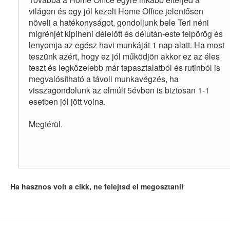
világon és egy jól kezelt Home Office jelentősen
növeli a hatékonyságot, gondoljunk bele Teri néni
migrénjét kipiheni délelőtt és délután-este felpörög és
lenyomja az egész havi munkáját 1 nap alatt. Ha most
teszünk azért, hogy ez jól működjön akkor ez az éles
teszt és legközelebb már tapasztalatból és rutinból is
megvalósítható a távoli munkavégzés, ha
visszagondolunk az elmúlt 5évben is biztosan 1-1
esetben jól jött volna.
Megtérül.
Ha hasznos volt a cikk, ne felejtsd el megosztani!