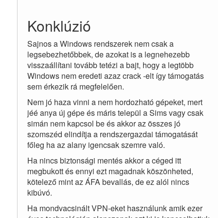
Konklúzió
Sajnos a Windows rendszerek nem csak a
legsebezhetőbbek, de azokat is a legnehezebb
visszaállítani tovább tetézi a bajt, hogy a legtöbb
Windows nem eredeti azaz crack -elt így támogatás
sem érkezik rá megfelelően.
Nem jó haza vinni a nem hordozható gépeket, mert
jéé anya új gépe és máris települ a Sims vagy csak
simán nem kapcsol be és akkor az összes jó
szomszéd elindítja a rendszergazdai támogatását
főleg ha az alany igencsak szemre való.
Ha nincs biztonsági mentés akkor a céged itt
megbukott és ennyi ezt magadnak köszönheted,
kötelező mint az ÁFA bevallás, de ez alól nincs
kibúvó.
Ha mondvacsinált VPN-eket használunk amik ezer