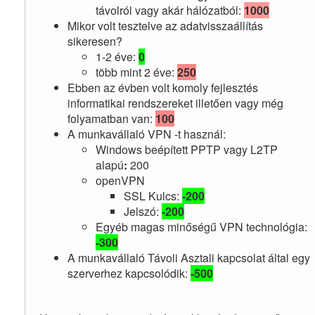
távolról vagy akár hálózatból:
1000
Mikor volt tesztelve az adatvisszaállítás
sikeresen?
1-2 éve:
0
több mint 2 éve:
250
Ebben az évben volt komoly fejlesztés
informatikai rendszereket illetően vagy még
folyamatban van:
100
A munkavállaló VPN -t használ:
Windows beépített PPTP vagy L2TP
alapú
:
200
openVPN
SSL Kulcs:
-200
Jelszó:
-200
Egyéb magas minőségű VPN technológia:
-300
A munkavállaló Távoli Asztali kapcsolat által egy
szerverhez kapcsolódik:
-500