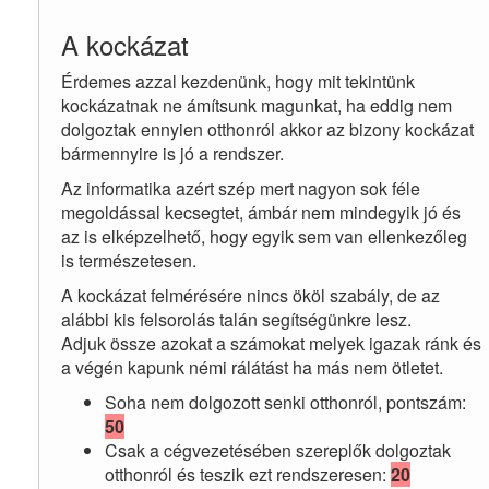
A kockázat
Érdemes azzal kezdenünk, hogy mit tekintünk
kockázatnak ne ámítsunk magunkat, ha eddig nem
dolgoztak ennyien otthonról akkor az bizony kockázat
bármennyire is jó a rendszer.
Az informatika azért szép mert nagyon sok féle
megoldással kecsegtet, ámbár nem mindegyik jó és
az is elképzelhető, hogy egyik sem van ellenkezőleg
is természetesen.
A kockázat felmérésére nincs ököl szabály, de az
alábbi kis felsorolás talán segítségünkre lesz.
Adjuk össze azokat a számokat melyek igazak ránk és
a végén kapunk némi rálátást ha más nem ötletet.
Soha nem dolgozott senki otthonról, pontszám:
50
Csak a cégvezetésében szereplők dolgoztak
otthonról és teszik ezt rendszeresen:
20