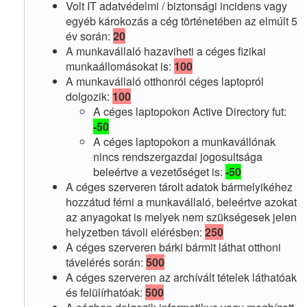
Volt IT adatvédelmi / biztonsági incidens vagy
egyéb károkozás a cég történetében az elmúlt 5
év során:
20
A munkavállaló hazaviheti a céges fizikai
munkaállomásokat is:
100
A munkavállaló otthonról céges laptopról
dolgozik:
100
A céges laptopokon Active Directory fut:
-50
A céges laptopokon a munkavállónak
nincs rendszergazdai jogosultsága
beleértve a vezetőséget is:
-50
A céges szerveren tárolt adatok bármelyikéhez
hozzátud férni a munkavállaló, beleértve azokat
az anyagokat is melyek nem szükségesek jelen
helyzetben távoli elérésben:
250
A céges szerveren bárki bármit láthat otthoni
távelérés során:
500
A céges szerveren az archívált tételek láthatóak
és felülírhatóak:
500