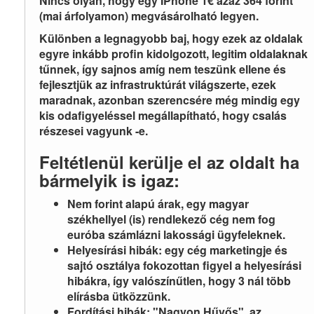
Nincs olyan, hogy egy IPhone 1€ azaz 364 forint
(mai árfolyamon) megvásárolható legyen.
Különben a legnagyobb baj, hogy ezek az oldalak
egyre inkább profin kidolgozott, legitim oldalaknak
tűnnek, így sajnos amíg nem teszünk ellene és
fejlesztjük az infrastruktúrát világszerte, ezek
maradnak, azonban szerencsére még mindig egy
kis odafigyeléssel megállapítható, hogy csalás
részesei vagyunk -e.
Feltétlenül kerülje el az oldalt ha
bármelyik is igaz:
Nem forint alapú árak, egy magyar
székhellyel (is) rendlekező cég nem fog
euróba számlázni lakossági ügyfeleknek.
Helyesírási hibák: egy cég marketingje és
sajtó osztálya fokozottan figyel a helyesírási
hibákra, így valószínűtlen, hogy 3 nál több
elírásba ütközzünk.
Fordítási hibák: "Nagyon Hűvős", az