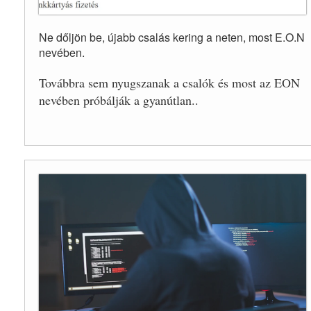
Ne dőljön be, újabb csalás kering a neten, most E.O.N
nevében.
Továbbra sem nyugszanak a csalók és most az EON
nevében próbálják a gyanútlan..