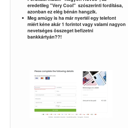
eredetileg "Very Cool" szószerinti fordítása,
azonban ez elég bénán hangzik.
Meg amúgy is ha már nyertél egy telefont
miért kéne akár 1 forintot vagy valami nagyon
nevetséges összeget befizetni
bankkártyán??!